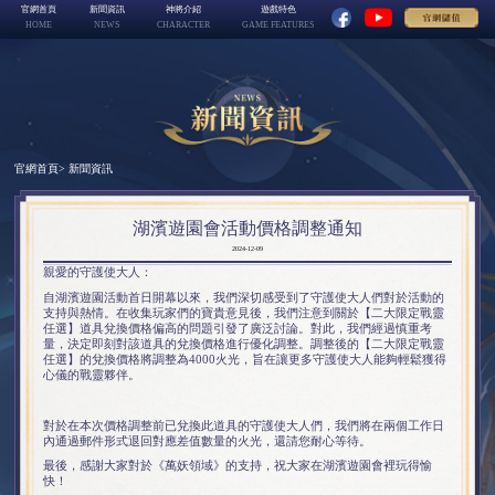
官網首頁
新聞資訊
神將介紹
遊戲特色
HOME
NEWS
CHARACTER
GAME FEATURES
官網首頁
> 新聞資訊
湖濱遊園會活動價格調整通知
2024-12-09
親愛的守護使大人：
自湖濱遊園活動首日開幕以來，我們深切感受到了守護使大人們對於活動的
支持與熱情。在收集玩家們的寶貴意見後，我們注意到關於【二大限定戰靈
任選】道具兌換價格偏高的問題引發了廣泛討論。對此，我們經過慎重考
量，決定即刻對該道具的兌換價格進行優化調整。調整後的【二大限定戰靈
任選】的兌換價格將調整為4000火光，旨在讓更多守護使大人能夠輕鬆獲得
心儀的戰靈夥伴。
對於在本次價格調整前已兌換此道具的守護使大人們，我們將在兩個工作日
內通過郵件形式退回對應差值數量的火光，還請您耐心等待。
最後，感謝大家對於《萬妖領域》的支持，祝大家在湖濱遊園會裡玩得愉
快！